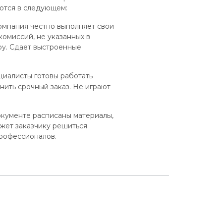
ются в следующем:
омпания честно выполняет свои
комиссий, не указанных в
ру. Сдает выстроенные
циалисты готовы работать
нить срочный заказ. Не играют
окументе расписаны материалы,
жет заказчику решиться
профессионалов.