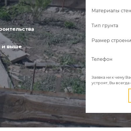
Материалы сте
Тип грунта
роительства
Размер строен
 и выше
Телефон
Заявка ни к чему В
устроят, Вы всегда