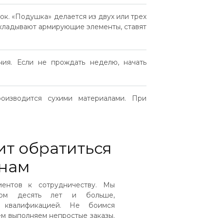
к. «Подушка» делается из двух или трех
акладывают армирующие элементы, ставят
ия. Если не прождать неделю, начать
оизводится сухими материалами. При
ит обратиться
 нам
иентов к сотрудничеству. Мы
твом десять лет и больше,
 квалификацией. Не боимся
ем выполняем непростые заказы.