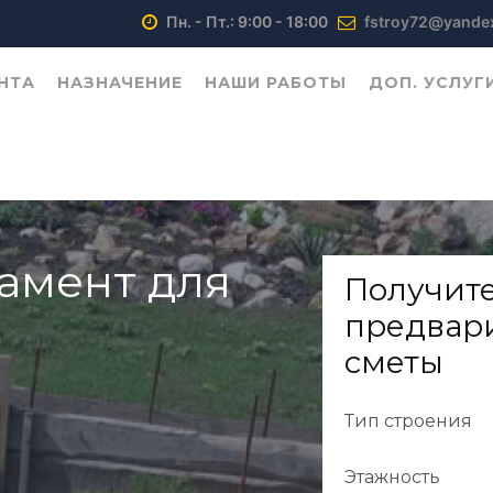
Пн. - Пт.: 9:00 - 18:00
fstroy72@yandex
НТА
НАЗНАЧЕНИЕ
НАШИ РАБОТЫ
ДОП. УСЛУГ
амент для
Получит
предвар
сметы
Тип строения
Этажность