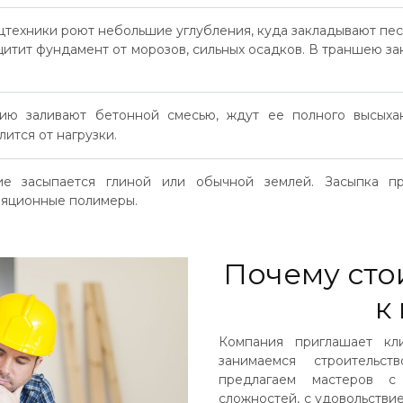
техники роют небольшие углубления, куда закладывают песо
ащитит фундамент от морозов, сильных осадков. В траншею з
Размер строения
на
ию заливают бетонной смесью, ждут ее полного высыхан
ится от нагрузки.
Телефон
е засыпается глиной или обычной землей. Засыпка пр
ляционные полимеры.
Заявка ни к чему Вас не обязывает. Если наши
условия не устроят, Вы всегда сможете отказаться!
Почему сто
Получить смету
к
Компания приглашает кл
занимаемся строительс
предлагаем мастеров с
сложностей, с удовольстви