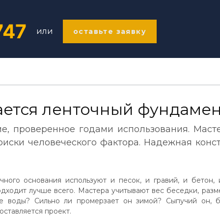
747
или
оставьте заявку
Тип строения
ается ленточный фундамен
е, проверенное годами использования. Маст
Этажность
 риски человеческого фактора. Надежная конс
Материалы стен
ного основания используют и песок, и гравий, и бетон, 
одходит лучше всего. Мастера учитывают вес беседки, разм
ые воды? Сильно ли промерзает он зимой? Сыпучий он, б
оставляется проект.
Тип грунта