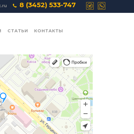
8 (3452) 533-747
.ru
И
СТАТЬИ
КОНТАКТЫ