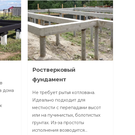
Ростверковый
Фун
фундамент
в
Хоро
а дома
моно
Не требует рытья котлована.
фунд
Идеально подходит для
к
спец
местности с перепадами высот
изде
или на пучинистых, болотистых
к ка
грунтах. Из-за простоты
исполнения возводится…