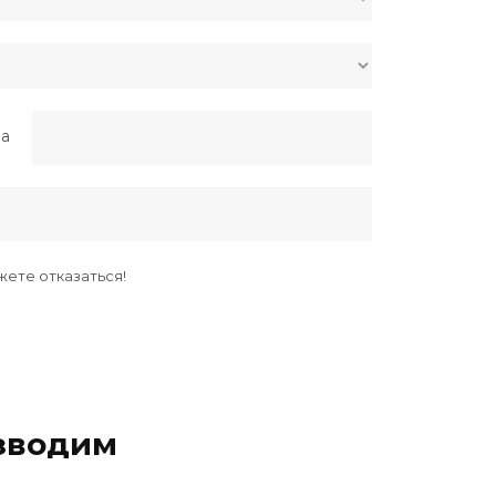
а
жете отказаться!
зводим