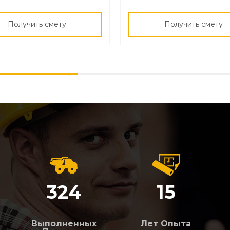
Размер строения
на
Получить смету
Получить смету
Телефон
Заявка ни к чему Вас не обязывает. Если наши
условия не устроят, Вы всегда сможете отказаться!
Получить смету
324
15
Выполненных
Лет Опыта