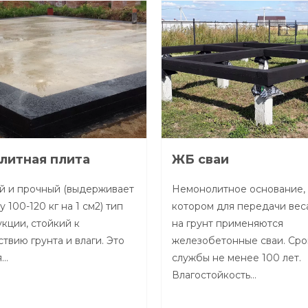
Тип строения
Этажность
литная плита
ЖБ сваи
й и прочный (выдерживает
Немонолитное основание, 
Материалы стен
у 100-120 кг на 1 см2) тип
котором для передачи вес
кции, стойкий к
на грунт применяются
твию грунта и влаги. Это
железобетонные сваи. Сро
Тип грунта
я…
службы не менее 100 лет.
Влагостойкость…